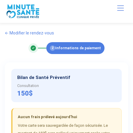
Skip
Back
Men
to
To
content
Top
← Modifier le rendez-vous
✓
2
Informations de paiement
Bilan de Santé Préventif
Consultation
150$
Aucun frais prélevé aujourd'hui
Votre carte sera sauvegardée de façon sécurisée. Le