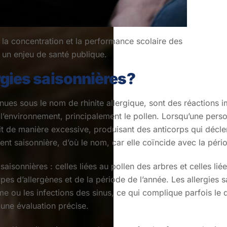
 la concentration et la performance scolaire des
t un enjeu de santé publique.
rgies saisonnières?
nues sous le nom de rhinite allergique, sont des réactions 
l’environnement, principalement le pollen. Lorsqu’une pers
t de manière excessive, produisant des anticorps qui décle
t saisonnière, d’où le nom, car elle coïncide avec la pério
 saisonnières : celles liées au pollen des arbres et celles l
es d’allergènes et de la période de l’année. Les allergies
me ou les infections des sinus, ce qui complique parfois le d
une évaluation précise.