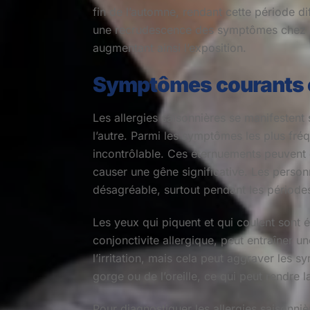
fin de l’automne, rendant cette période d
une recrudescence des symptômes chez les
augmentant ainsi l’exposition.
Symptômes courants e
Les allergies saisonnières se manifestent
l’autre. Parmi les symptômes les plus fréq
incontrôlable. Ces éternuements peuvent 
causer une gêne significative. Les personn
désagréable, surtout pendant les périodes
Les yeux qui piquent et qui coulent sont
conjonctivite allergique, peut entraîner 
l’irritation, mais cela peut aggraver le
gorge ou de l’oreille, ce qui peut rendre 
Pour diagnostiquer les allergies saisonniè