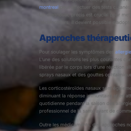
montreal
peut effectuer des tests cutanés
Un diagnostic précis est crucial pour met
déclencheurs, il devient possible d’adopt
Approches thérapeuti
Pour soulager les symptômes des
allergi
L’une des solutions les plus courantes con
libérée par le corps lors d’une réaction
sprays nasaux et des gouttes ophtalmique
Les corticostéroïdes nasaux sont également
diminuant la réponse immunitaire et en 
quotidienne pendant la saison des allergi
professionnel de la santé avant de comme
Outre les médicaments, des approches no