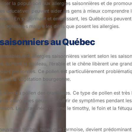
ibiliser la population aux allergies saisonnières et de promou
 éducatives peuvent aider les gens à mieux comprendre leurs
stion. En s’informant et en agissant, les Québécois peuvent
lus agréables malgré les défis que posent les allergies.
 saisonniers au Québec
onsables des allergies saisonnières varient selon les saison
s comme le bouleau, l’érable et le chêne libèrent une gran
ses personnes. Ce pollen est particulièrement problématiqu
 que la végétation bourgeonne.
fération du pollen des graminées. Ce type de pollen est très 
onnes allergiques peuvent souffrir de symptômes pendant les m
raison. Les graminées comme le timothy, le foin et la fétuqu
mauvaises herbes, telles que l’armoise, devient prédominant.