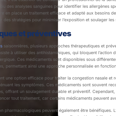
 ou des analyses sanguines pour identifier les allergènes 
tre en place un traitement efficace et adapté aux besoins d
er des stratégies pour minimiser l’exposition et soulager le
ques et préventives
es
saisonnières, plusieurs approches thérapeutiques et prév
siste à utiliser des antihistaminiques, qui bloquent l’action
 allergique. Ces médicaments sont disponibles sous différen
s, permettant ainsi une approche personnalisée en fonctio
 une option efficace pour traiter la congestion nasale et ré
atténuant les symptômes. Ces médicaments sont souvent rec
es, offrant un soulagement durable et préventif. Cependant, 
ncer tout traitement, car certains médicaments peuvent avo
n pharmacologiques peuvent également être bénéfiques. L’