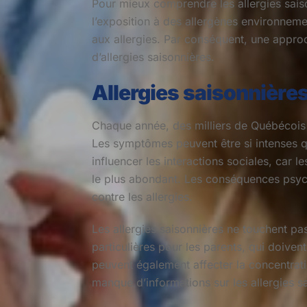
Pour mieux comprendre les allergies saison
l’exposition à des allergènes environneme
aux allergies. Par conséquent, une approc
d’allergies saisonnières.
Allergies saisonnière
Chaque année, des milliers de Québécois 
Les symptômes peuvent être si intenses qu
influencer les interactions sociales, car l
le plus abondant. Les conséquences psycho
contre les allergies.
Les allergies saisonnières ne touchent pa
particulières pour les parents, qui doiven
peuvent également affecter la concentratio
manque d’informations sur les allergies s