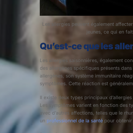
Les allergies peuvent également affecter
jeunes, ce qui en fai
Qu’est-ce que les alle
Les allergies saisonnières, également con
des allergènes spécifiques présents dans 
allergènes, son système immunitaire réagi
symptômes. Cette réaction est généralemen
Il existe deux types principaux d’allergies
Les symptômes varient en fonction des typ
avec d’autres affections, telles que le rhu
un
professionnel de la santé
pour obtenir 