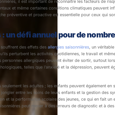
nières, il est important de reconnaître les facteurs de risq
ntaux et même certaines conditions climatiques peuvent infl
he préventive et proactive est essentielle pour ceux qui son
s : un défi annuel pour de nomb
souffrent des effets des
allergies saisonnières
, un véritable
’ils perturbent les activités quotidiennes, le travail et mê
es personnes allergiques peuvent éviter de sortir, surtout lor
logiques, telles que l’anxiété et la dépression, peuvent é
s seulement les adultes ; les enfants peuvent également en 
t jongler entre les soins de leurs enfants et la gestion des 
n et la performance scolaire des jeunes, ce qui en fait un 
aisonnières peut mener à des erreurs de diagnostic et à des