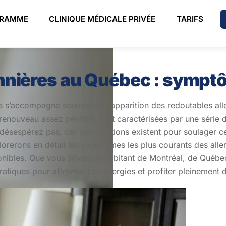
Back
RAMME
CLINIQUE MÉDICALE PRIVÉE
TARIFS
To
Top
onnières au Québec : sympt
s s’accompagne souvent de l’apparition des redoutables aller
u renouveau assez pénible, sont caractérisées par une séri
désespérez pas, car des solutions existent pour soulager ce
plorerons en détail les symptômes les plus courants des all
onibles. Que vous soyez un habitant de Montréal, de Québec o
ratiques pour affronter ces allergies et profiter pleinement d