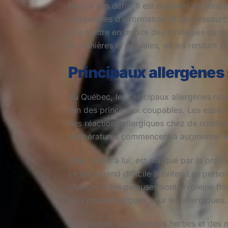
Face à ces défis, il est essentiel de sens
campagnes d’information et des ressources
et à mettre en œuvre des stratégies de ge
printanières et estivales, en les rendant p
Principaux allergènes
Au Québec, les principaux allergènes resp
l’un des principaux coupables. Les espèce
des réactions allergiques chez de nombreu
températures commencent à augmenter et
L’été, quant à lui, est marqué par la proli
ce qui le rend difficile à éviter. Les pers
champs et les pelouses sont en pleine flo
plus problématiques pour les allergiques.
À l’automne, le pollen des herbes et des 