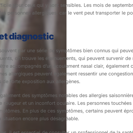
ifficile pour ceux qui y sont sensibles. Les mois de septem
 personnes allergiques, car le vent peut transporter le pol
t diagnostic
 souvent par une série de symptômes bien connus qui peuven
uents, on trouve les éternuements, qui peuvent survenir de 
être accompagnés d’un écoulement nasal clair, également c
es allergiques peuvent également ressentir une congestion na
 de forte exposition aux allergènes.
 également des symptômes notables des allergies saisonnière
une rougeur et un inconfort oculaire. Les personnes touchées
s symptômes. En plus de ces symptômes, certains peuvent ép
la situation encore plus désagréable.
res, il est essentiel de consulter un professionnel de la sa