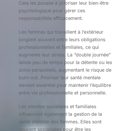
Cela les pousse à prioriser leur bien-être
psychologique pour gérer ces
responsabilités efficacement.
Les femmes qui travaillent à l’extérieur
jonglent souvent entre leurs obligations
professionnelles et familiales, ce qui
augmente leur stress. La “double journée”
laisse peu de temps pour la détente ou les
soins personnels, augmentant le risque de
burn-out. Prioriser leur santé mentale
devient essentiel pour maintenir l’équilibre
entre vie professionnelle et personnelle.
Les attentes sociétales et familiales
influencent également la gestion de la
santé mentale des femmes. Elles sont
souvent socialisées pour être les