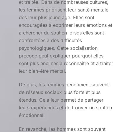
et traitée. Dans de nombreuses cultures,
les femmes priorisent leur santé mentale
dès leur plus jeune âge. Elles sont
encouragées à exprimer leurs émotions et
à chercher du soutien lorsqu’elles sont
confrontées à des difficultés
psychologiques. Cette socialisation
précoce peut expliquer pourquoi elles
sont plus enclines à reconnaître et à traiter
leur bien-être mental.
De plus, les femmes bénéficient souvent
de réseaux sociaux plus forts et plus
étendus. Cela leur permet de partager
leurs expériences et de trouver un soutien
émotionnel.
En revanche, les hommes sont souvent