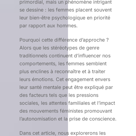
primordial, mais un phénomène intrigant
se dessine : les femmes placent souvent
leur bien-être psychologique en priorité
par rapport aux hommes.
Pourquoi cette différence d’approche ?
Alors que les stéréotypes de genre
traditionnels continuent d’influencer nos
comportements, les femmes semblent
plus enclines à reconnaître et à traiter
leurs émotions. Cet engagement envers
leur santé mentale peut être expliqué par
des facteurs tels que les pressions
sociales, les attentes familiales et l’impact
des mouvements féministes promouvant
l’autonomisation et la prise de conscience.
Dans cet article, nous explorerons les