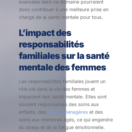
avancées dans ce domaine pourraient
donc contribuer à une meilleure prise en
charge de la santé mentale pour tous.
L’impact des
responsabilités
familiales sur la santé
mentale des femmes
Les responsabilités familiales jouent un
rôle clé dans la vie des femmes et
impactent leur santé mentale. Elles sont
souvent responsables des soins aux
enfants, des
tâches ménagères
et des
soins aux membres âgés, ce qui engendre
du stress et de la fatigue émotionnelle.