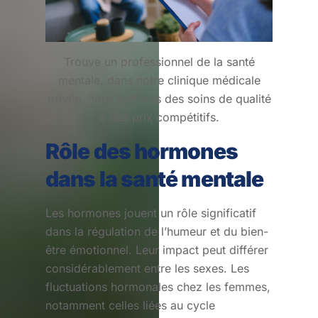
Trouve un professionnel de la santé
mentale, dans notre clinique médicale
privée, nous t’offrons des soins de qualité
à des prix compétitifs.
Rôle des hormones
dans la santé mentale
Les hormones jouent un rôle significatif
dans la régulation de l’humeur et du bien-
être émotionnel. Leur impact peut différer
considérablement entre les sexes. Les
fluctuations hormonales chez les femmes,
notamment celles liées au cycle