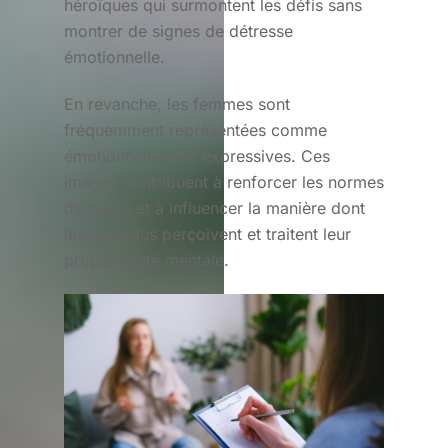
héroïques qui surmontent les défis sans
montrer de signes de détresse
émotionnelle.
En revanche, les femmes sont
fréquemment représentées comme
émotionnellement expressives. Ces
images contribuent à renforcer les normes
de genre et à influencer la manière dont
les individus perçoivent et traitent leur
propre santé mentale.