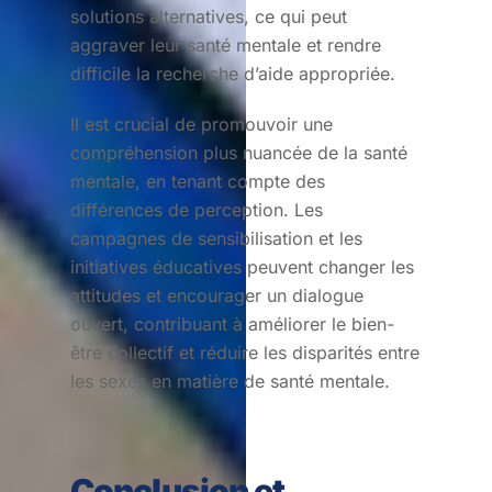
solutions alternatives, ce qui peut
aggraver leur santé mentale et rendre
difficile la recherche d’aide appropriée.
Il est crucial de promouvoir une
compréhension plus nuancée de la santé
mentale, en tenant compte des
différences de perception. Les
campagnes de sensibilisation et les
initiatives éducatives peuvent changer les
attitudes et encourager un dialogue
ouvert, contribuant à améliorer le bien-
être collectif et réduire les disparités entre
les sexes en matière de santé mentale.
Conclusion et