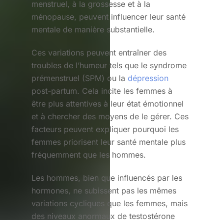
menstruel, à la grossesse et à la
ménopause, peuvent influencer leur santé
mentale de manière substantielle.
Ces variations peuvent entraîner des
troubles de l’humeur tels que le syndrome
prémenstruel (SPM) ou la
dépression
post-partum. Cela incite les femmes à
être plus attentives à leur état émotionnel
et à chercher des moyens de le gérer. Ces
facteurs peuvent expliquer pourquoi les
femmes priorisent leur santé mentale plus
fréquemment que les hommes.
Les hommes, bien que influencés par les
hormones, ne subissent pas les mêmes
variations cycliques que les femmes, mais
des niveaux anormaux de testostérone