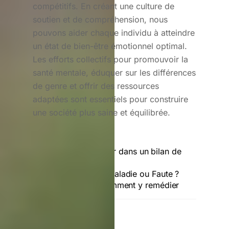
compétitifs. En créant une culture de
soutien et de compréhension, nous
pouvons aider chaque individu à atteindre
un état de bien-être émotionnel optimal.
Les efforts collectifs pour promouvoir la
santé mentale, éduquer sur les différences
de genre et offrir des ressources
adaptées sont essentiels pour construire
une société plus saine et équilibrée.
Raisons d’investir dans un bilan de
santé
L’Obésité : Maladie ou Faute ?
Comment y remédier
RELATED POSTS