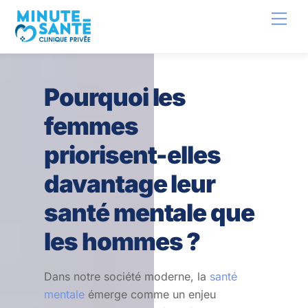
Skip
Back
Men
to
To
content
Top
Pourquoi les
femmes
priorisent-elles
davantage leur
santé mentale que
les hommes ?
Dans notre société moderne, la
santé
mentale
émerge comme un enjeu