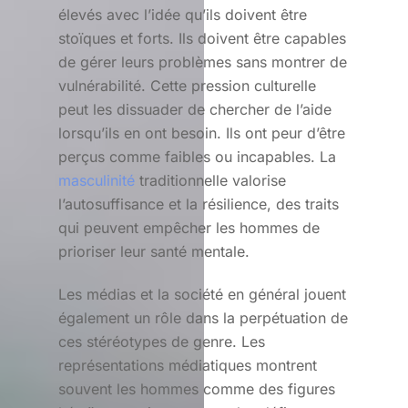
élevés avec l’idée qu’ils doivent être
stoïques et forts. Ils doivent être capables
de gérer leurs problèmes sans montrer de
vulnérabilité. Cette pression culturelle
peut les dissuader de chercher de l’aide
lorsqu’ils en ont besoin. Ils ont peur d’être
perçus comme faibles ou incapables. La
masculinité
traditionnelle valorise
l’autosuffisance et la résilience, des traits
qui peuvent empêcher les hommes de
prioriser leur santé mentale.
Les médias et la société en général jouent
également un rôle dans la perpétuation de
ces stéréotypes de genre. Les
représentations médiatiques montrent
souvent les hommes comme des figures