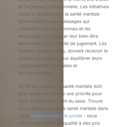
et l’expression émotionnelle. Les initiatives
visant à sensibiliser à la santé mentale
doivent inclure des messages qui
résonnent avec les hommes et les
encouragent à prioriser leur bien-être
émotionnel sans crainte de jugement. Les
femmes, quant à elles, doivent recevoir le
soutien nécessaire pour équilibrer leurs
responsabilités familiales et
professionnelles.
En fin de compte, la santé mentale doit
être reconnue comme une priorité pour
tous, indépendamment du sexe. Trouve
un professionnel de la santé mentale dans
notre
clinique médicale privée
: nous
offrons des soins de qualité à des prix