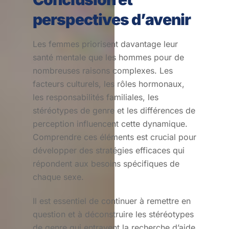
perspectives d’avenir
Les femmes priorisent davantage leur
santé mentale que les hommes pour de
nombreuses raisons complexes. Les
facteurs culturels, les rôles hormonaux,
les responsabilités familiales, les
stéréotypes de genre et les différences de
perception influencent cette dynamique.
Comprendre ces éléments est crucial pour
développer des stratégies efficaces qui
répondent aux besoins spécifiques de
chaque sexe.
Il est essentiel de continuer à remettre en
question et à déconstruire les stéréotypes
de genre qui entravent la recherche d’aide