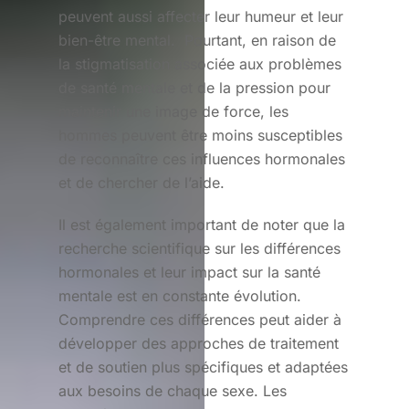
peuvent aussi affecter leur humeur et leur
bien-être mental. Pourtant, en raison de
la stigmatisation associée aux problèmes
de santé mentale et de la pression pour
maintenir une image de force, les
hommes peuvent être moins susceptibles
de reconnaître ces influences hormonales
et de chercher de l’aide.
Il est également important de noter que la
recherche scientifique sur les différences
hormonales et leur impact sur la santé
mentale est en constante évolution.
Comprendre ces différences peut aider à
développer des approches de traitement
et de soutien plus spécifiques et adaptées
aux besoins de chaque sexe. Les