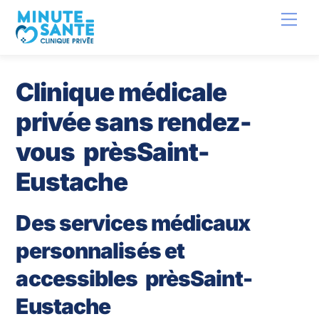
Skip
Back
Men
to
To
content
Top
Clinique médicale
privée sans rendez-
vous prèsSaint-
Eustache
Des services médicaux
personnalisés et
accessibles prèsSaint-
Eustache