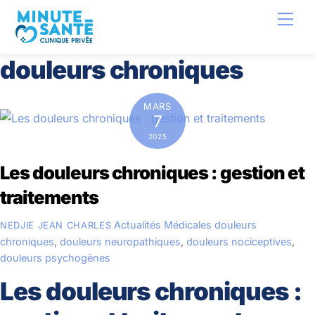
Skip
Back
Men
to
To
content
Top
douleurs chroniques
MARS
7
2025
Les douleurs chroniques : gestion et
traitements
Actualités Médicales
douleurs
NEDJIE JEAN CHARLES
chroniques
,
douleurs neuropathiques
,
douleurs nociceptives
,
douleurs psychogènes
Les douleurs chroniques :