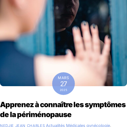
MARS
27
2025
Apprenez à connaître les symptômes
de la périménopause
Actualités Médicales
gynécologie
,
NEDJIE JEAN CHARLES