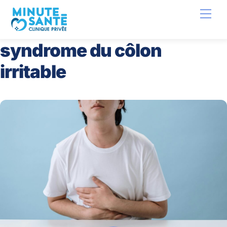
Skip
Back
Men
to
To
content
Top
syndrome du côlon
irritable