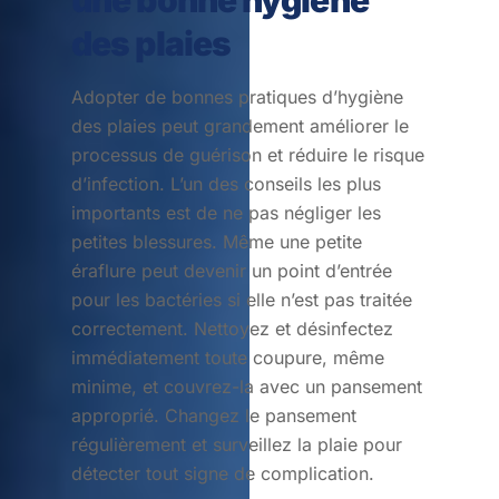
une bonne hygiène
des plaies
Adopter de bonnes pratiques d’hygiène
des plaies peut grandement améliorer le
processus de guérison et réduire le risque
d’infection. L’un des conseils les plus
importants est de ne pas négliger les
petites blessures. Même une petite
éraflure peut devenir un point d’entrée
pour les bactéries si elle n’est pas traitée
correctement. Nettoyez et désinfectez
immédiatement toute coupure, même
minime, et couvrez-la avec un pansement
approprié. Changez le pansement
régulièrement et surveillez la plaie pour
détecter tout signe de complication.