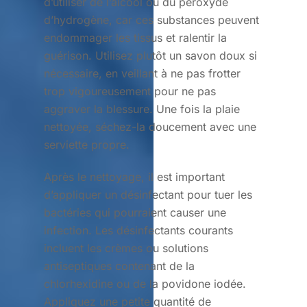
d’utiliser de l’alcool ou du peroxyde
d’hydrogène, car ces substances peuvent
endommager les tissus et ralentir la
guérison. Utilisez plutôt un savon doux si
nécessaire, en veillant à ne pas frotter
trop vigoureusement pour ne pas
aggraver la blessure. Une fois la plaie
nettoyée, séchez-la doucement avec une
serviette propre.
Après le nettoyage, il est important
d’appliquer un désinfectant pour tuer les
bactéries qui pourraient causer une
infection. Les désinfectants courants
incluent les crèmes ou solutions
antiseptiques contenant de la
chlorhexidine ou de la povidone iodée.
Appliquez une petite quantité de