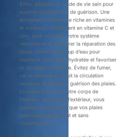
Enfin, adoptez un mode de vie sain pour
soutenir le processus de guérison. Une
alimentation équilibrée riche en vitamines
et minéraux, notamment en vitamine C et
zinc, peut renforcer votre système
immunitaire et accélérer la réparation des
tissus. Buvez beaucoup d’eau pour
maintenir votre peau hydratée et favoriser
la circulation sanguine. Évitez de fumer,
car le tabagisme réduit la circulation
sanguine et ralentit la guérison des plaies.
En prenant soin de votre corps de
l’intérieur comme de l’extérieur, vous
pouvez vous assurer que vos plaies
guérissent rapidement et sans
complications.