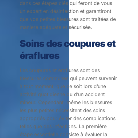
dans ces étapes clés qui feront de vous
un expert en désinfection et garantiront
que vos petites blessures sont traitées de
manière adéquate et sécurisée.
Soins des coupures et
éraflures
Les coupures et éraflures sont des
blessures communes qui peuvent survenir
à tout moment, que ce soit lors d’une
activité quotidienne ou d’un accident
mineur. Cependant, même les blessures
les plus petites nécessitent des soins
appropriés pour éviter des complications
telles que des infections. La première
étape essentielle consiste à évaluer la