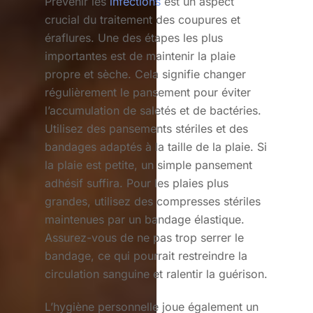
Prévenir les
infections
est un aspect
crucial du traitement des coupures et
éraflures. Une des étapes les plus
importantes est de maintenir la plaie
propre et sèche. Cela signifie changer
régulièrement le pansement pour éviter
l’accumulation de saletés et de bactéries.
Utilisez des pansements stériles et des
bandages adaptés à la taille de la plaie. Si
la plaie est petite, un simple pansement
adhésif suffira. Pour les plaies plus
grandes, utilisez des compresses stériles
maintenues par un bandage élastique.
Assurez-vous de ne pas trop serrer le
bandage, ce qui pourrait restreindre la
circulation sanguine et ralentir la guérison.
L’hygiène personnelle joue également un