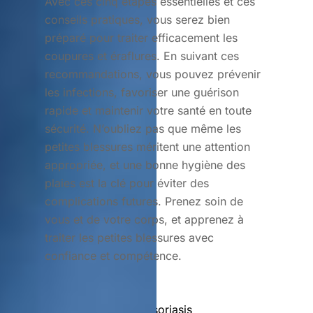
Avec ces cinq étapes essentielles et ces
conseils pratiques, vous serez bien
préparé pour traiter efficacement les
coupures et éraflures. En suivant ces
recommandations, vous pouvez prévenir
les infections, favoriser une guérison
rapide et maintenir votre santé en toute
sécurité. N’oubliez pas que même les
petites blessures méritent une attention
appropriée, et une bonne hygiène des
plaies est la clé pour éviter des
complications futures. Prenez soin de
vous et de votre corps, et apprenez à
traiter les petites blessures avec
confiance et compétence.
L’eczéma et le psoriasis