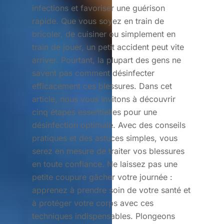
infections et favoriser une guérison
rapide. Que vous soyez en train de
bricoler, de cuisiner ou simplement en
train de jouer, un petit accident peut vite
arriver. Pourtant, la plupart des gens ne
savent pas comment désinfecter
efficacement ces blessures. Dans cet
article, nous vous invitons à découvrir
cinq étapes essentielles pour une
désinfection optimale. Avec des conseils
pratiques et des astuces simples, vous
serez en mesure de traiter vos blessures
en toute confiance. Ne laissez pas une
petite coupure gâcher votre journée :
apprenez à prendre soin de votre santé et
à protéger votre corps avec ces
techniques indispensables. Plongeons