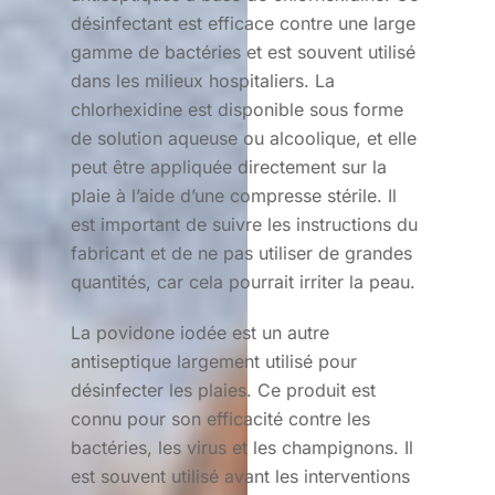
désinfectant est efficace contre une large
gamme de bactéries et est souvent utilisé
dans les milieux hospitaliers. La
chlorhexidine est disponible sous forme
de solution aqueuse ou alcoolique, et elle
peut être appliquée directement sur la
plaie à l’aide d’une compresse stérile. Il
est important de suivre les instructions du
fabricant et de ne pas utiliser de grandes
quantités, car cela pourrait irriter la peau.
La povidone iodée est un autre
antiseptique largement utilisé pour
désinfecter les plaies. Ce produit est
connu pour son efficacité contre les
bactéries, les virus et les champignons. Il
est souvent utilisé avant les interventions