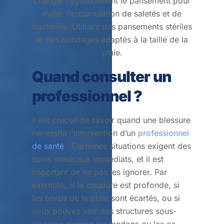
changer régulièrement le pansement pour
éviter l’accumulation de saletés et de
bactéries. Utilisez des pansements stériles
et des bandages adaptés à la taille de la
plaie.
Quand consulter un
professionnel ?
Il est crucial de savoir quand une blessure
nécessite l’intervention d’un
professionnel
de santé
. Certaines situations exigent des
soins médicaux immédiats, et il est
important de ne pas les ignorer. Par
exemple, si la coupure est profonde, si
les bords de la plaie sont écartés, ou si
vous pouvez voir des structures sous-