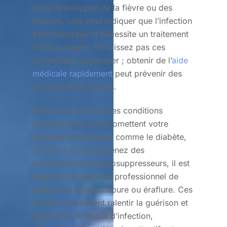
vous développez de la fièvre ou des
frissons, cela peut indiquer que l’infection
s’est propagée et nécessite un traitement
médical urgent. Ne laissez pas ces
symptômes s’aggraver ; obtenir de l’
aide
médicale rapidement
peut prévenir des
complications graves.
Enfin, si vous avez des conditions
médicales qui compromettent votre
système immunitaire, comme le diabète,
le VIH, ou si vous prenez des
médicaments immunosuppresseurs, il est
sage de consulter un professionnel de
santé pour toute coupure ou éraflure. Ces
conditions peuvent ralentir la guérison et
augmenter le risque d’infection,