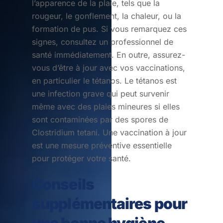
l’apparence de la plaie, tels que la
rougeur, le gonflement, la chaleur, ou la
formation de pus. Si vous remarquez ces
signes, consultez un professionnel de
santé immédiatement. En outre, assurez-
vous d’être à jour avec vos vaccinations,
en particulier le tétanos. Le tétanos est
une infection grave qui peut survenir
même avec des plaies mineures si elles
sont contaminées par des spores de
Clostridium tetani. Une vaccination à jour
est une mesure préventive essentielle
pour protéger votre santé.
Conseils
supplémentaires pour