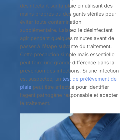
désinfectant sur la plaie en utilisant des
mains propres ou des gants stériles pour
éviter toute contamination
supplémentaire. Laissez le désinfectant
agir pendant quelques minutes avant de
passer à l’étape suivante du traitement.
Cette précaution simple mais essentielle
peut faire une grande différence dans la
prévention des infections. Si une infection
est suspectée, un
test de prélèvement de
plaie
peut être effectué pour identifier
l’agent pathogène responsable et adapter
le traitement.