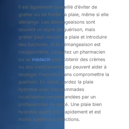
Il est également conseillé d’éviter de
gratter ou de frotter la plaie, même si elle
démange. Les démangeaisons sont
souvent un signe de guérison, mais
gratter peut réouvrir la plaie et introduire
des bactéries. Si la démangeaison est
insupportable, consultez un pharmacien
ou un
médecin
pour obtenir des crèmes
ou des médicaments qui peuvent aider à
soulager l’inconfort sans compromettre la
guérison. En outre, gardez la plaie
hydratée avec des pommades
cicatrisantes recommandées par un
professionnel de santé. Une plaie bien
hydratée guérit plus rapidement et est
moins sujette aux infections.