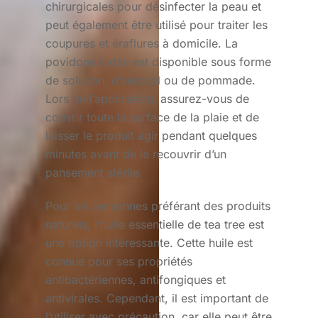
chirurgicales pour désinfecter la peau et
peut également être utilisé pour traiter les
coupures et éraflures à domicile. La
povidone iodée est disponible sous forme
de solution, d’aérosol ou de pommade.
Lors de l’application, assurez-vous de
couvrir toute la surface de la plaie et de
laisser le produit agir pendant quelques
minutes avant de le recouvrir d’un
pansement stérile.
Pour les personnes préférant des produits
naturels, l’huile essentielle de tea tree est
une option intéressante. Cette huile est
connue pour ses propriétés
antibactériennes, antifongiques et
antivirales. Cependant, il est important de
l’utiliser avec précaution, car elle peut être