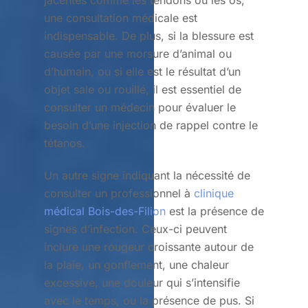
jacentes comme les tendons ou les os,
une consultation médicale est
indispensable. De plus, si la blessure est
causée par une morsure d’animal ou
d’humain, ou si elle est le résultat d’un
objet sale ou rouillé, il est essentiel de
consulter un médecin pour évaluer le
besoin d’une injection de rappel contre le
tétanos.
Un autre signe indiquant la nécessité de
consulter un professionnel à
clinique
médical Bois-des-Filion
est la présence de
signes d’infection. Ceux-ci peuvent
inclure une rougeur croissante autour de
la plaie, un gonflement, une chaleur
excessive, une douleur qui s’intensifie
avec le temps, ou la présence de pus. Si