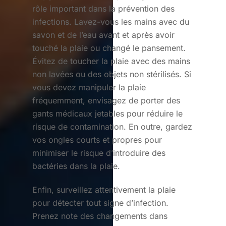
rôle important dans la prévention des
infections. Lavez-vous les mains avec du
savon et de l’eau avant et après avoir
touché la plaie ou changé le pansement.
Évitez de toucher la plaie avec des mains
non lavées ou des objets non stérilisés. Si
vous devez manipuler la plaie
fréquemment, envisagez de porter des
gants médicaux jetables pour réduire le
risque de contamination. En outre, gardez
vos ongles courts et propres pour
minimiser le risque d’introduire des
bactéries dans la plaie.
Enfin, surveillez attentivement la plaie
pour détecter tout signe d’infection.
Prenez note des changements dans