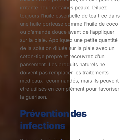
irritante pour certaines peaux. Diluez
toujours l’huile essentielle de tea tree dans
une huile porteuse comme l’huile de coco
ou d’amande douce avant de l’appliquer
sur la plaie. Appliquez une petite quantité
de la solution diluée sur la plaie avec un
coton-tige propre et recouvrez d’un
pansement. Les produits naturels ne
doivent pas remplacer les traitements
médicaux recommandés, mais ils peuvent
être utilisés en complément pour favoriser
la guérison.
Prévention des
infections