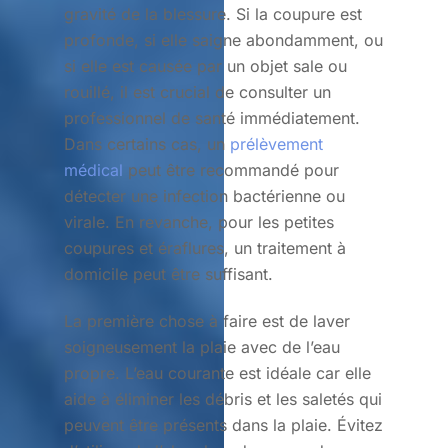
gravité de la blessure. Si la coupure est
profonde, si elle saigne abondamment, ou
si elle est causée par un objet sale ou
rouillé, il est crucial de consulter un
professionnel de santé immédiatement.
Dans certains cas, un
prélèvement
médical
peut être recommandé pour
détecter une infection bactérienne ou
virale. En revanche, pour les petites
coupures et éraflures, un traitement à
domicile peut être suffisant.
La première chose à faire est de laver
soigneusement la plaie avec de l’eau
propre. L’eau courante est idéale car elle
aide à éliminer les débris et les saletés qui
peuvent être présents dans la plaie. Évitez